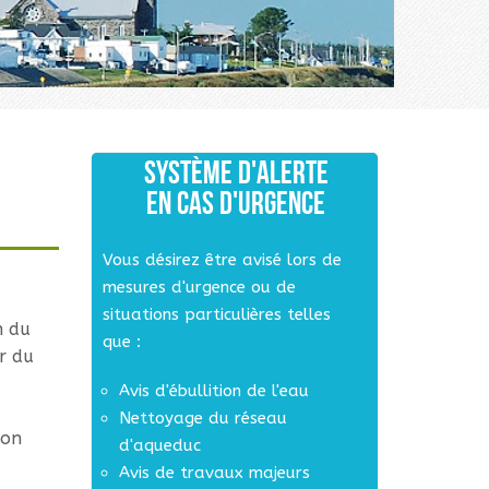
SYSTÈME D'ALERTE
EN CAS D'URGENCE
Vous désirez être avisé lors de
mesures d'urgence ou de
situations particulières telles
n du
que :
r du
Avis d'ébullition de l'eau
Nettoyage du réseau
ion
d'aqueduc
Avis de travaux majeurs