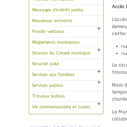
Accès 
Messages d'intérêt public
L'accè
Nouveaux arrivants
demeur
Procès-verbaux
s'effec
Règlements municipaux
ru
Séances du Conseil municipal
ru
Sécurité civile
La cir
travau
Services aux familles
Nous d
Services publics
tempor
Travaux publics
chantie
Vie communautaire et Loisirs
La Mun
collab